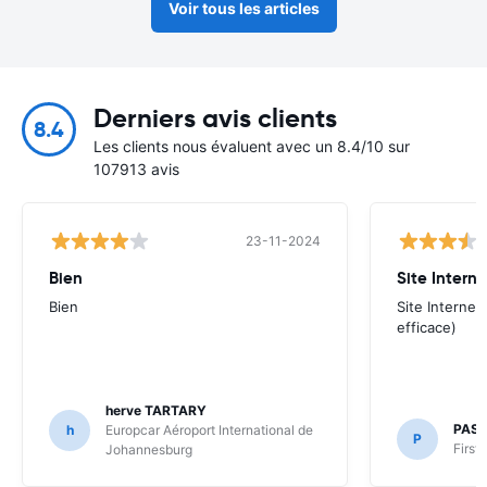
Voir tous les articles
Derniers avis clients
8.4
Les clients nous évaluent avec un 8.4/10 sur
107913 avis
23-11-2024
Bien
Site Interne
Bien
Site Internet
efficace)
herve TARTARY
PAS
h
Europcar Aéroport International de
P
First
Johannesburg