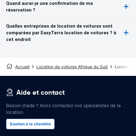
Quand aurai-je une confirmation de ma
réservation ?
Quelles entreprises de location de voitures sont
comparées par EasyTerra location de voitures ? à
cet endroit
Accueil
Location de voitures Afrique du Sud
Location d
Aide et contact
Besoin d'aide ? Alors contactez nos spécialistes de la
location.
Soutien à la clientèle