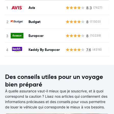
Avis
8.3
(7427)
Au
Budget
8
(11503)
Au
Europcar
8
(10239)
Au
Keddy By Europcar
7.6
(4316)
Au
Des conseils utiles pour un voyage
bien préparé
À quelle assurance vaut-il mieux que je souscrive, et à quoi
correspond la caution ? Lisez nos articles qui contiennent des
informations précieuses et des conseils pour vous permettre
de louer le véhicule qui corresponde le mieux à vos besoins.