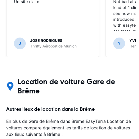
Un site claire
Not bad at al
kind of 1 clic
see how many
introduced at
with easyterra
car rental co
JOSE RODRIGUES
YVE
J
Y
Thrifty Aéroport de Munich
Hertz
Location de voiture Gare de
Brême
Autres lieux de location dans la Brême
En plus de Gare de Brême dans Brême EasyTerra Location de
voitures compare également les tarifs de location de voitures
aux lieux suivants à Brême :