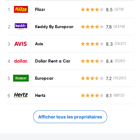
Flizzr
8.5
(479)
Au
Keddy By Europcar
7.8
(4319)
Au
Avis
8.3
(7437)
Au
Dollar Rent a Car
8.4
(5291)
Au
Europcar
7.2
(10251)
Au
Hertz
8.1
(8812)
Au
Afficher tous les propriétaires