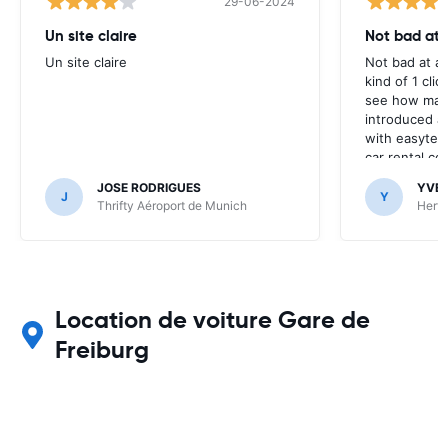
29-06-2024
Un site claire
Not bad at al
Un site claire
Not bad at al
kind of 1 clic
see how many
introduced at
with easyterra
car rental co
JOSE RODRIGUES
YVE
J
Y
Thrifty Aéroport de Munich
Hertz
Location de voiture Gare de
Freiburg