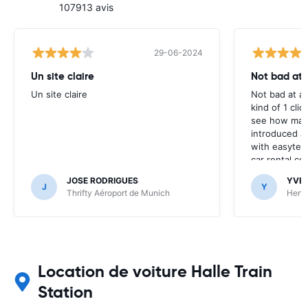
107913 avis
29-06-2024
Un site claire
Not bad at al
Un site claire
Not bad at al
kind of 1 clic
see how many
introduced at
with easyterra
car rental co
JOSE RODRIGUES
YVE
J
Y
Thrifty Aéroport de Munich
Hertz
Location de voiture Halle Train
Station