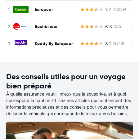
Europcar
7.2
(10239)
Au
Buchbinder
6.3
(572)
Au
Keddy By Europcar
8.1
(4316)
Au
Des conseils utiles pour un voyage
bien préparé
À quelle assurance vaut-il mieux que je souscrive, et à quoi
correspond la caution ? Lisez nos articles qui contiennent des
informations précieuses et des conseils pour vous permettre
de louer le véhicule qui corresponde le mieux à vos besoins.