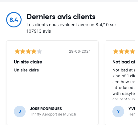
Derniers avis clients
8.4
Les clients nous évaluent avec un 8.4/10 sur
107913 avis
29-06-2024
Un site claire
Not bad at al
Un site claire
Not bad at al
kind of 1 clic
see how many
introduced at
with easyterra
car rental co
JOSE RODRIGUES
YVE
J
Y
Thrifty Aéroport de Munich
Hertz