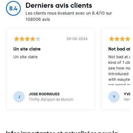
Derniers avis clients
8.4
Les clients nous évaluent avec un 8.4/10 sur
108006 avis
29-06-2024
Un site claire
Not bad at al
Un site claire
Not bad at al
kind of 1 clic
see how many
introduced at
with easyterra
car rental co
JOSE RODRIGUES
YVE
J
Y
Thrifty Aéroport de Munich
Hertz