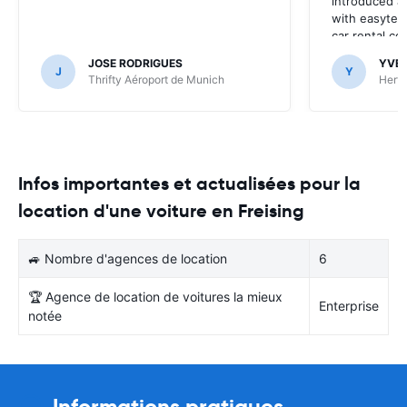
introduced at
with easyterra
car rental co
JOSE RODRIGUES
YVE
J
Y
Thrifty Aéroport de Munich
Hertz
Infos importantes et actualisées pour la
location d'une voiture en Freising
🚙 Nombre d'agences de location
6
🏆 Agence de location de voitures la mieux
Enterprise
notée
Informations pratiques