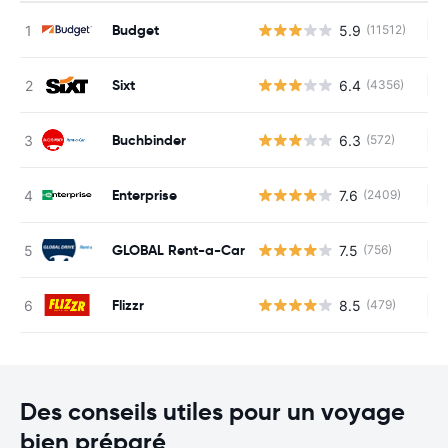
Budget
5.9
(11512)
Au
Sixt
6.4
(4356)
Au
Buchbinder
6.3
(572)
Au
Enterprise
7.6
(2409)
Au
GLOBAL Rent-a-Car
7.5
(756)
Au
Flizzr
8.5
(479)
Au
Des conseils utiles pour un voyage
bien préparé