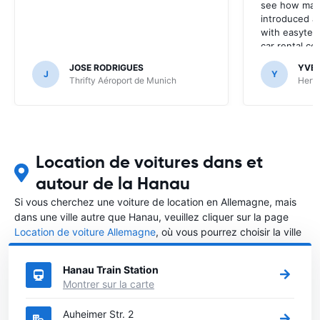
see how many
introduced at
with easyterra
car rental co
JOSE RODRIGUES
YVE
J
Y
Thrifty Aéroport de Munich
Hertz
Location de voitures dans et
autour de la Hanau
Si vous cherchez une voiture de location en Allemagne, mais
dans une ville autre que Hanau, veuillez cliquer sur la page
Location de voiture Allemagne
, où vous pourrez choisir la ville
dans le Allemagne où vous souhaitez louer une voiture.
Hanau Train Station
Montrer sur la carte
Auheimer Str. 2