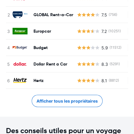
GLOBAL Rent-a-Car
7.5
(756)
Au
Europcar
7.2
(10251)
Au
Budget
5.9
(11512)
Au
Dollar Rent a Car
8.3
(5291)
Au
Hertz
8.1
(8812)
Au
Afficher tous les propriétaires
Des conseils utiles pour un voyage