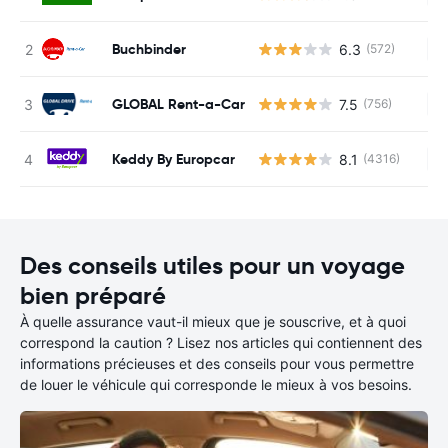
Buchbinder
6.3
(572)
Au
GLOBAL Rent-a-Car
7.5
(756)
Au
Keddy By Europcar
8.1
(4316)
Au
Des conseils utiles pour un voyage
bien préparé
À quelle assurance vaut-il mieux que je souscrive, et à quoi
correspond la caution ? Lisez nos articles qui contiennent des
informations précieuses et des conseils pour vous permettre
de louer le véhicule qui corresponde le mieux à vos besoins.