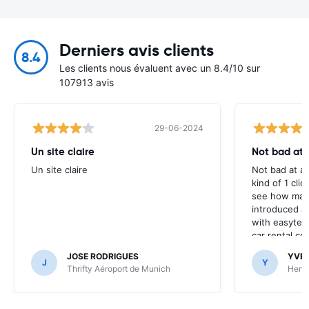
Derniers avis clients
8.4
Les clients nous évaluent avec un 8.4/10 sur
107913 avis
29-06-2024
Un site claire
Not bad at al
Un site claire
Not bad at al
kind of 1 clic
see how many
introduced at
with easyterra
car rental co
JOSE RODRIGUES
YVE
J
Y
Thrifty Aéroport de Munich
Hertz