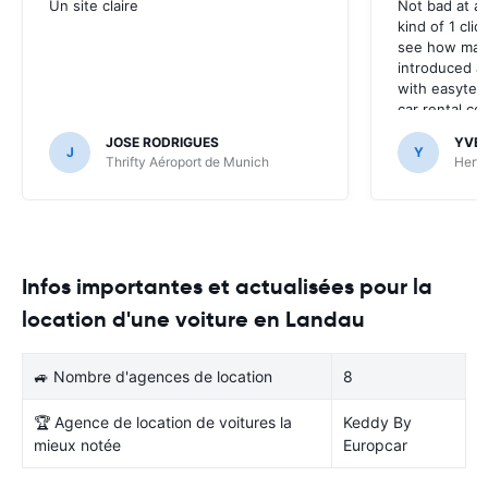
Un site claire
Not bad at al
kind of 1 clic
see how many
introduced at
with easyterra
car rental co
JOSE RODRIGUES
YVE
J
Y
Thrifty Aéroport de Munich
Hertz
Infos importantes et actualisées pour la
location d'une voiture en Landau
🚙 Nombre d'agences de location
8
🏆 Agence de location de voitures la
Keddy By
mieux notée
Europcar