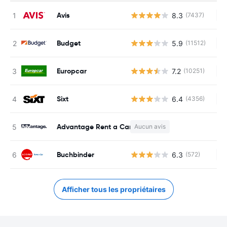
Avis
8.3
(7437)
Au
Budget
5.9
(11512)
Au
Europcar
7.2
(10251)
Au
Sixt
6.4
(4356)
Au
Advantage Rent a Car
Aucun avis
Au
Buchbinder
6.3
(572)
Au
Afficher tous les propriétaires