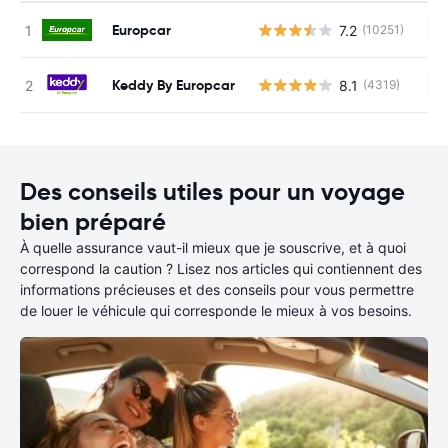
Europcar
7.2
(10251)
Au
Keddy By Europcar
8.1
(4319)
Au
Des conseils utiles pour un voyage
bien préparé
À quelle assurance vaut-il mieux que je souscrive, et à quoi
correspond la caution ? Lisez nos articles qui contiennent des
informations précieuses et des conseils pour vous permettre
de louer le véhicule qui corresponde le mieux à vos besoins.