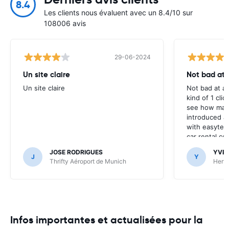
8.4
Les clients nous évaluent avec un 8.4/10 sur
108006 avis
29-06-2024
Un site claire
Not bad at al
Un site claire
Not bad at al
kind of 1 clic
see how many
introduced at
with easyterra
car rental co
JOSE RODRIGUES
YVE
J
Y
Thrifty Aéroport de Munich
Hertz
Infos importantes et actualisées pour la