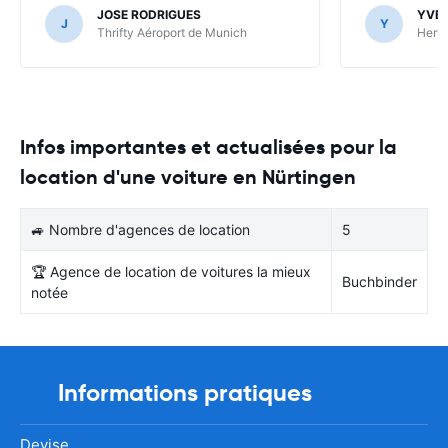
JOSE RODRIGUES
YVE
J
Y
Thrifty Aéroport de Munich
Hertz
Infos importantes et actualisées pour la
location d'une voiture en Nürtingen
🚙 Nombre d'agences de location
5
🏆 Agence de location de voitures la mieux
Buchbinder
notée
Informations pratiques
Devise