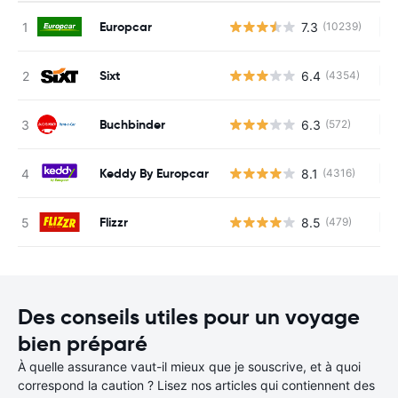
Europcar
7.3
(10239)
Au
Sixt
6.4
(4354)
Au
Buchbinder
6.3
(572)
Au
Keddy By Europcar
8.1
(4316)
Au
Flizzr
8.5
(479)
Au
Des conseils utiles pour un voyage
bien préparé
À quelle assurance vaut-il mieux que je souscrive, et à quoi
correspond la caution ? Lisez nos articles qui contiennent des