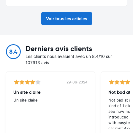
Voir tous les articles
Derniers avis clients
8.4
Les clients nous évaluent avec un 8.4/10 sur
107913 avis
29-06-2024
Un site claire
Not bad at al
Un site claire
Not bad at al
kind of 1 clic
see how many
introduced at
with easyterra
car rental co