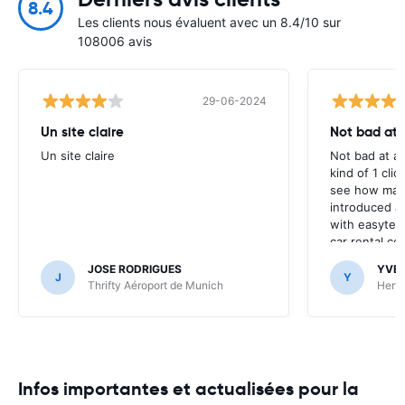
8.4
Les clients nous évaluent avec un 8.4/10 sur
108006 avis
29-06-2024
Un site claire
Not bad at al
Un site claire
Not bad at al
kind of 1 clic
see how many
introduced at
with easyterra
car rental co
JOSE RODRIGUES
YVE
J
Y
Thrifty Aéroport de Munich
Hertz
Infos importantes et actualisées pour la