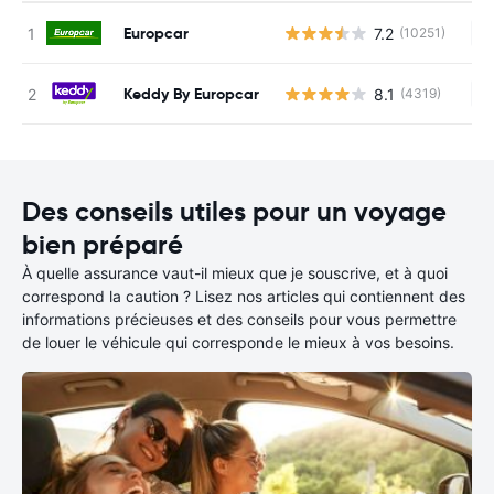
Europcar
7.2
(10251)
Au
Keddy By Europcar
8.1
(4319)
Au
Des conseils utiles pour un voyage
bien préparé
À quelle assurance vaut-il mieux que je souscrive, et à quoi
correspond la caution ? Lisez nos articles qui contiennent des
informations précieuses et des conseils pour vous permettre
de louer le véhicule qui corresponde le mieux à vos besoins.