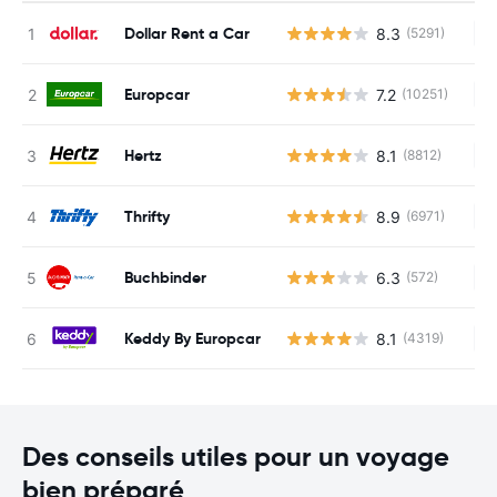
Dollar Rent a Car
8.3
(5291)
Au
Europcar
7.2
(10251)
Au
Hertz
8.1
(8812)
Au
Thrifty
8.9
(6971)
Au
Buchbinder
6.3
(572)
Au
Keddy By Europcar
8.1
(4319)
Au
Des conseils utiles pour un voyage
bien préparé