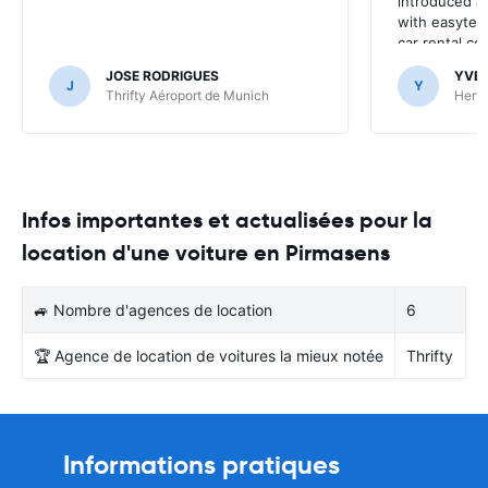
introduced at
with easyterra
car rental co
JOSE RODRIGUES
YVE
J
Y
Thrifty Aéroport de Munich
Hertz
Infos importantes et actualisées pour la
location d'une voiture en Pirmasens
🚙 Nombre d'agences de location
6
🏆 Agence de location de voitures la mieux notée
Thrifty
Informations pratiques