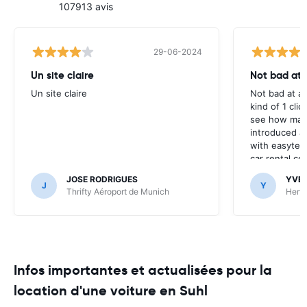
107913 avis
29-06-2024
Un site claire
Not bad at al
Un site claire
Not bad at al
kind of 1 clic
see how many
introduced at
with easyterra
car rental co
JOSE RODRIGUES
YVE
J
Y
Thrifty Aéroport de Munich
Hertz
Infos importantes et actualisées pour la
location d'une voiture en Suhl