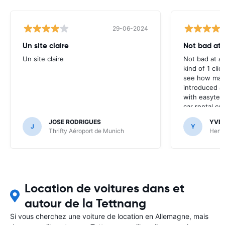
29-06-2024
Un site claire
Not bad at al
Un site claire
Not bad at al
kind of 1 clic
see how many
introduced at
with easyterra
car rental co
JOSE RODRIGUES
YVE
J
Y
Thrifty Aéroport de Munich
Hertz
Location de voitures dans et
autour de la Tettnang
Si vous cherchez une voiture de location en Allemagne, mais