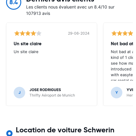
8.4
Les clients nous évaluent avec un 8.4/10 sur
107913 avis
29-06-2024
Un site claire
Not bad at al
Un site claire
Not bad at al
kind of 1 clic
see how many
introduced at
with easyterra
car rental co
JOSE RODRIGUES
YVE
J
Y
Thrifty Aéroport de Munich
Hertz
Location de voiture Schwerin