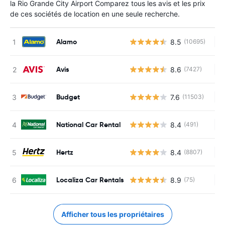
la Rio Grande City Airport Comparez tous les avis et les prix
de ces sociétés de location en une seule recherche.
Alamo
8.5
(10695)
Au
Avis
8.6
(7427)
Au
Budget
7.6
(11503)
Au
National Car Rental
8.4
(491)
Au
Hertz
8.4
(8807)
Au
Localiza Car Rentals
8.9
(75)
Au
Afficher tous les propriétaires