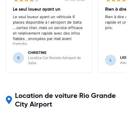
Le seul loueur ayant un
Rien à dire 
Le seul loueur ayant un véhicule 6
Rien à dire si
places disponible à l aéroport de Salta
rapide et un 
...certes cher..mais un service efficace
prix.
et relativement rapide avec des infos
fiables , envoyées par mail avant
l'arrivée .
CHRISTINE
LION
C
Localiza Car Rentals Aéroport de
L
Alamo
Salta
Location de voiture Rio Grande
City Airport