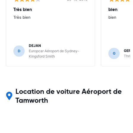
Très bien
bien
Très bien
bien
DEJAN
GER
D
Europcar Aéroport de Sydney-
G
Thrif
Kingsford Smith
Location de voiture Aéroport de
Tamworth