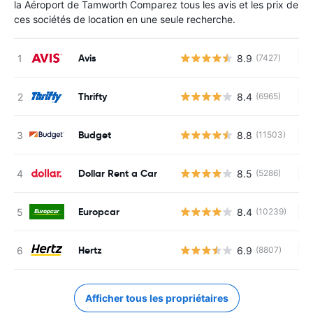
la Aéroport de Tamworth Comparez tous les avis et les prix de
ces sociétés de location en une seule recherche.
Avis
8.9
(7427)
Au
Thrifty
8.4
(6965)
Au
Budget
8.8
(11503)
Au
Dollar Rent a Car
8.5
(5286)
Au
Europcar
8.4
(10239)
Au
Hertz
6.9
(8807)
Au
Afficher tous les propriétaires