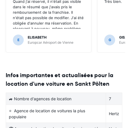
Quand j'ai réservé, il n'était pas visible
Très bien.
dans le résumé que j'avais pris le
remboursement de la franchise. Il
n'était pas possible de modifier. J'ai été
obligée d'annuler ma réservation. En
réservant à nouveau, même problème.
J'ai dû appeler le helpdesk en Belgique.
ELISABETH
GISÃ
On m'a aidée, mais c'était ennuyeux. A
E
G
Europcar Aéroport de Vienne
Europ
améliorer, svp. Sinon, je suis toujours
satisfaite avec vos services.
Infos importantes et actualisées pour la
location d'une voiture en Sankt Pölten
🚙 Nombre d'agences de location
7
⭐ Agence de location de voitures la plus
Hertz
populaire