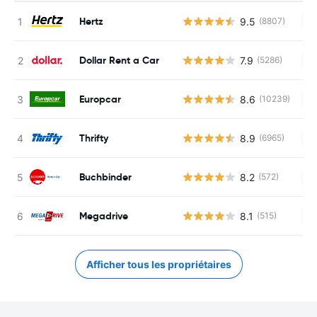
Hertz
9.5
(8807)
Au
Dollar Rent a Car
7.9
(5286)
Au
Europcar
8.6
(10239)
Au
Thrifty
8.9
(6965)
Au
Buchbinder
8.2
(572)
Au
Megadrive
8.1
(515)
Au
Afficher tous les propriétaires