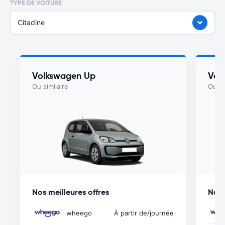
TYPE DE VOITURE
Citadine
Volkswagen Up
Vol
Ou similaire
Ou si
Nos meilleures offres
Nos 
wheego
À partir de
/journée