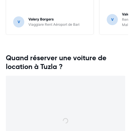
Valer
Valery Borgers
V
RentS
V
Viaggiare Rent Aéroport de Bari
Malp
Quand réserver une voiture de
location à Tuzla ?