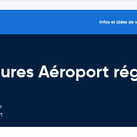
Infos et idées de
tures Aéroport ré
s
rt