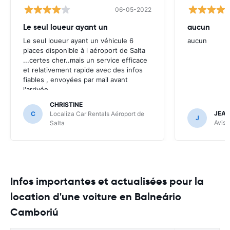
06-05-2022
Le seul loueur ayant un
aucun
Le seul loueur ayant un véhicule 6
aucun
places disponible à l aéroport de Salta
...certes cher..mais un service efficace
et relativement rapide avec des infos
fiables , envoyées par mail avant
l'arrivée .
CHRISTINE
JEAN
C
Localiza Car Rentals Aéroport de
J
Avis 
Salta
Infos importantes et actualisées pour la
location d'une voiture en Balneário
Camboriú