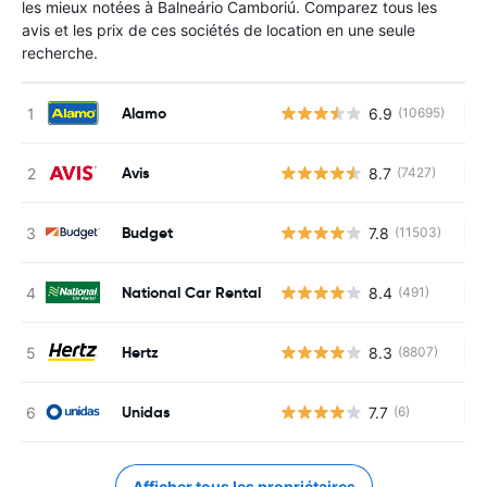
les mieux notées à Balneário Camboriú. Comparez tous les
avis et les prix de ces sociétés de location en une seule
recherche.
Alamo
6.9
(10695)
Au
Avis
8.7
(7427)
Au
Budget
7.8
(11503)
Au
National Car Rental
8.4
(491)
Au
Hertz
8.3
(8807)
Au
Unidas
7.7
(6)
Au
Afficher tous les propriétaires