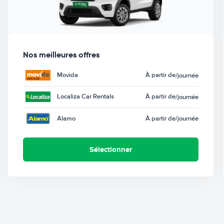
Nos meilleures offres
Movida
À partir de
/journée
Localiza Car Rentals
À partir de
/journée
Alamo
À partir de
/journée
Sélectionner