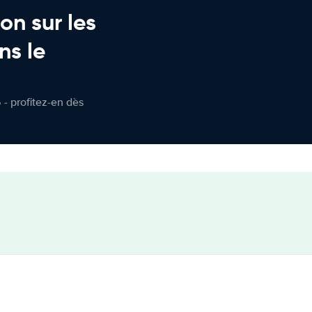
on sur les
ns le
 - profitez-en dès