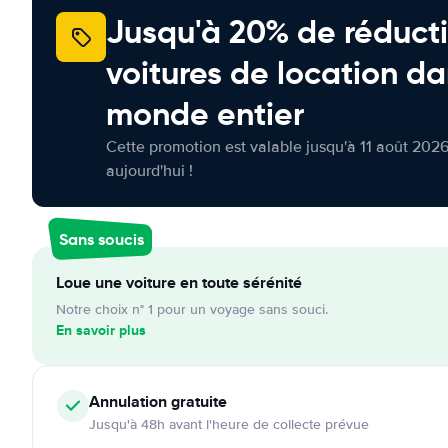
Jusqu'à 20% de réducti
voitures de location da
monde entier
Cette promotion est valable jusqu'à 11 août 2026
aujourd'hui !
Sans soucis
Loue une voiture en toute sérénité
Notre choix n° 1 pour un voyage sans souci.
En savoir plus
Annulation
gratuite
Jusqu'à 48h avant l'heure de collecte prévue