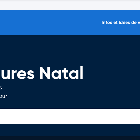
Infos et idées de
tures Natal
s
our