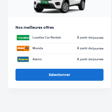
Nos meilleures offres
Localiza Car Rentals
À partir de
/journée
Movida
À partir de
/journée
Alamo
À partir de
/journée
Sélectionner