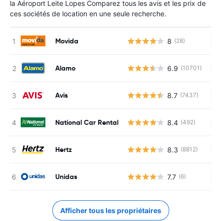
la Aéroport Leite Lopes Comparez tous les avis et les prix de
ces sociétés de location en une seule recherche.
Movida
8
(28)
Au
Alamo
6.9
(10701)
Au
Avis
8.7
(7437)
Au
National Car Rental
8.4
(492)
Au
Hertz
8.3
(8812)
Au
Unidas
7.7
(6)
Au
Afficher tous les propriétaires