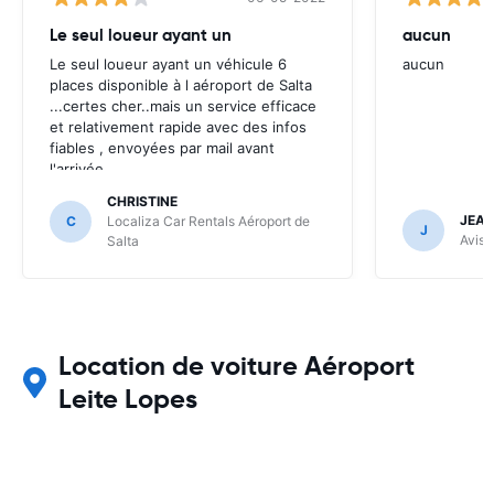
Le seul loueur ayant un
aucun
Le seul loueur ayant un véhicule 6
aucun
places disponible à l aéroport de Salta
...certes cher..mais un service efficace
et relativement rapide avec des infos
fiables , envoyées par mail avant
l'arrivée .
CHRISTINE
JEAN
C
Localiza Car Rentals Aéroport de
J
Avis 
Salta
Location de voiture Aéroport
Leite Lopes