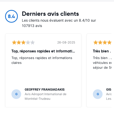
Derniers avis clients
8.4
Les clients nous évaluent avec un 8.4/10 sur
107913 avis
26-08-2025
Top, réponses rapides et informations
Très bien . J
Top, réponses rapides et informations
Très bien . J’
claires
véhicules en
séjour de 50 
GEOFFREY FRANGIADAKIS
GISè
G
Avis Aéroport International de
G
Avis 
Montréal-Trudeau
Lesa