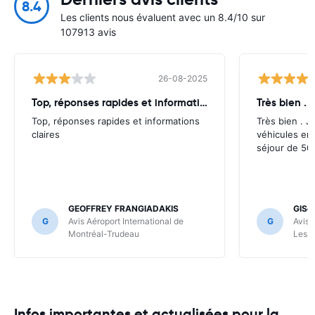
8.4
Les clients nous évaluent avec un 8.4/10 sur
107913 avis
26-08-2025
Top, réponses rapides et informations
Très bien . J
Top, réponses rapides et informations
Très bien . J’
claires
véhicules en
séjour de 50 
GEOFFREY FRANGIADAKIS
GISè
G
Avis Aéroport International de
G
Avis 
Montréal-Trudeau
Lesa
Infos importantes et actualisées pour la