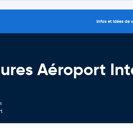
Infos et idées de
tures Aéroport Int
s
rt