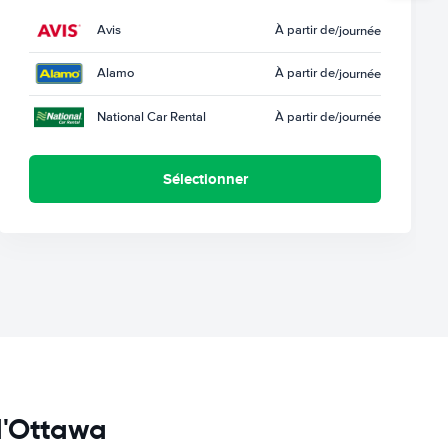
Avis
À partir de
/journée
Alamo
À partir de
/journée
National Car Rental
À partir de
/journée
Sélectionner
 d'Ottawa