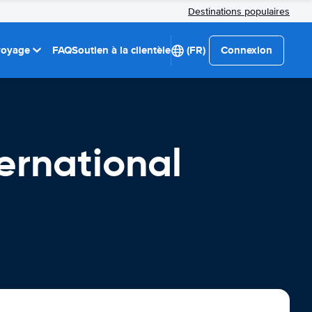
Destinations populaires
 voyage
FAQ
Soutien à la clientèle
(FR)
Connexion
ernational