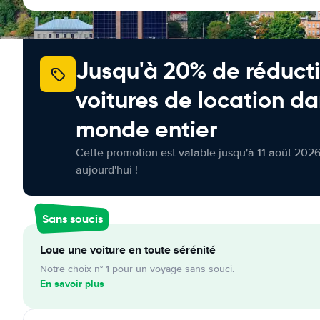
Jusqu'à 20% de réducti
voitures de location da
monde entier
Cette promotion est valable jusqu'à 11 août 2026
aujourd'hui !
Sans soucis
Loue une voiture en toute sérénité
Notre choix n° 1 pour un voyage sans souci.
En savoir plus