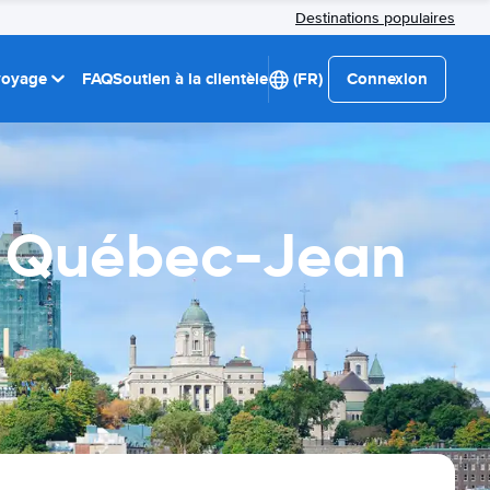
Destinations populaires
 voyage
FAQ
Soutien à la clientèle
(FR)
Connexion
de Québec-Jean