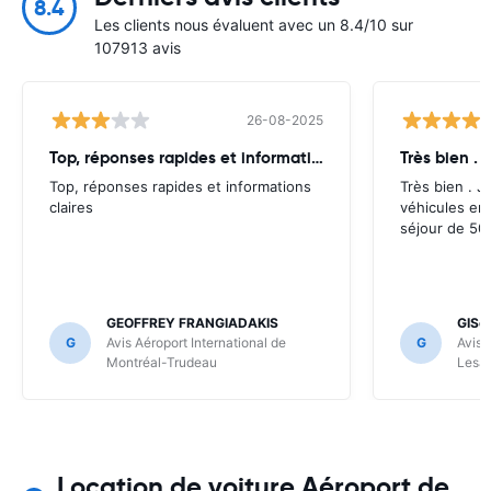
8.4
Les clients nous évaluent avec un 8.4/10 sur
107913 avis
26-08-2025
Top, réponses rapides et informations
Très bien . J
Top, réponses rapides et informations
Très bien . J’
claires
véhicules en
séjour de 50 
GEOFFREY FRANGIADAKIS
GISè
G
Avis Aéroport International de
G
Avis 
Montréal-Trudeau
Lesa
Location de voiture Aéroport de