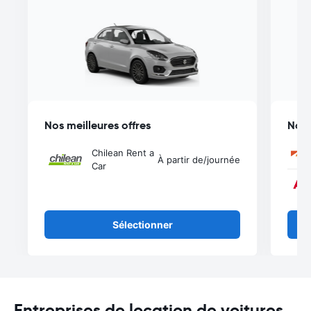
Nos meilleures offres
Nos 
Chilean Rent a
À partir de
/journée
Car
Sélectionner
Entreprises de location de voitures