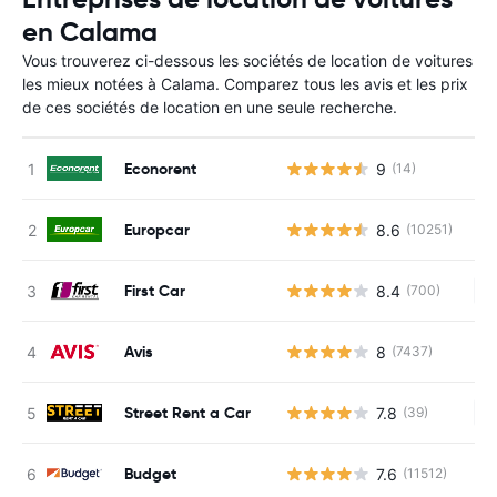
en Calama
Vous trouverez ci-dessous les sociétés de location de voitures
les mieux notées à Calama. Comparez tous les avis et les prix
de ces sociétés de location en une seule recherche.
Econorent
9
(14)
Europcar
8.6
(10251)
First Car
8.4
(700)
Au
Avis
8
(7437)
Street Rent a Car
7.8
(39)
Au
Budget
7.6
(11512)