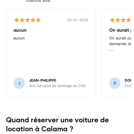
108006 avis
23-01-2020
aucun
On aurait p
aucun
On aurait pu 
demande des 
....
JEAN-PHILIPPE
DOMI
J
D
Avis Aéroport de Santiago du Chili
Europ
Quand réserver une voiture de
location à Calama ?