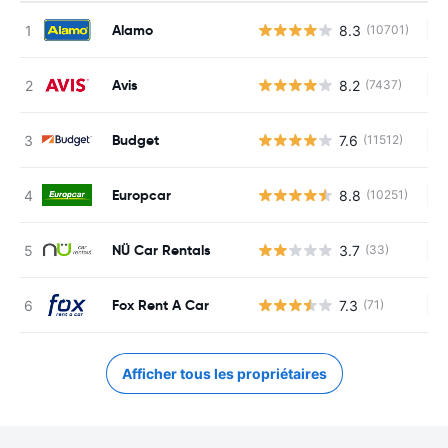
Alamo
8.3
(10701)
Au
Avis
8.2
(7437)
Au
Budget
7.6
(11512)
Au
Europcar
8.8
(10251)
Au
NÜ Car Rentals
3.7
(33)
Au
Fox Rent A Car
7.3
(71)
Au
Afficher tous les propriétaires