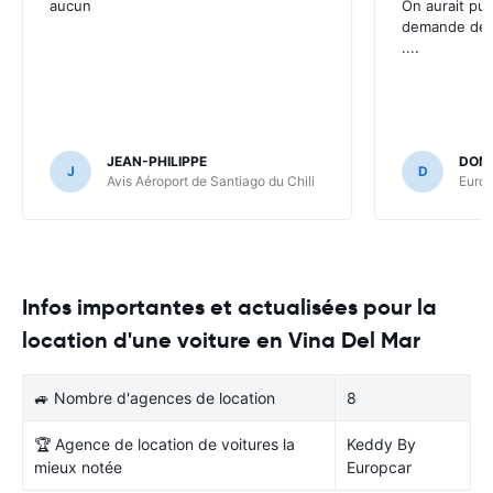
aucun
On aurait pu 
demande des 
....
JEAN-PHILIPPE
DOMI
J
D
Avis Aéroport de Santiago du Chili
Europ
Infos importantes et actualisées pour la
location d'une voiture en Vina Del Mar
🚙 Nombre d'agences de location
8
🏆 Agence de location de voitures la
Keddy By
mieux notée
Europcar