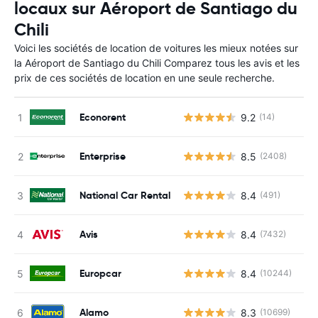
locaux sur Aéroport de Santiago du
Chili
Voici les sociétés de location de voitures les mieux notées sur
la Aéroport de Santiago du Chili Comparez tous les avis et les
prix de ces sociétés de location en une seule recherche.
Econorent
9.2
(14)
Enterprise
8.5
(2408)
National Car Rental
8.4
(491)
Avis
8.4
(7432)
Europcar
8.4
(10244)
Alamo
8.3
(10699)