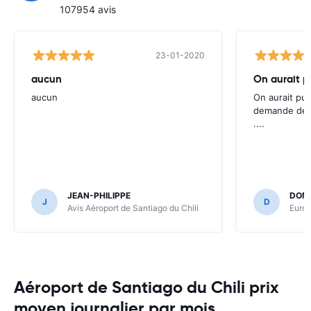
107954 avis
23-01-2020
aucun
On aurait p
aucun
On aurait pu 
demande des 
....
JEAN-PHILIPPE
DOMI
J
D
Avis Aéroport de Santiago du Chili
Europ
Aéroport de Santiago du Chili prix
moyen journalier par mois