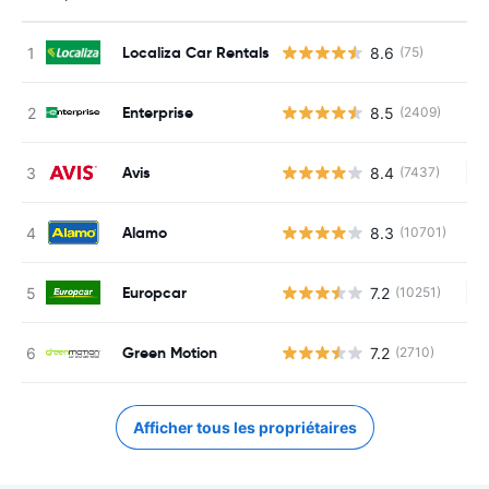
Localiza Car Rentals
8.6
(75)
Enterprise
8.5
(2409)
Avis
8.4
(7437)
Au
Alamo
8.3
(10701)
Europcar
7.2
(10251)
Au
Green Motion
7.2
(2710)
Afficher tous les propriétaires