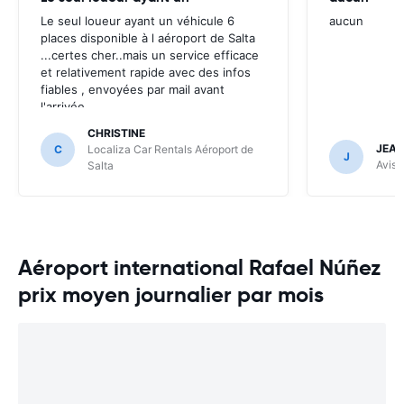
Le seul loueur ayant un véhicule 6
aucun
places disponible à l aéroport de Salta
...certes cher..mais un service efficace
et relativement rapide avec des infos
fiables , envoyées par mail avant
l'arrivée .
CHRISTINE
JEAN
C
Localiza Car Rentals Aéroport de
J
Avis 
Salta
Aéroport international Rafael Núñez
prix moyen journalier par mois