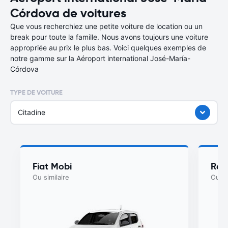
Córdova de voitures
Que vous recherchiez une petite voiture de location ou un
break pour toute la famille. Nous avons toujours une voiture
appropriée au prix le plus bas. Voici quelques exemples de
notre gamme sur la Aéroport international José-María-
Córdova
TYPE DE VOITURE
Citadine
Fiat Mobi
Ren
Ou similaire
Ou si