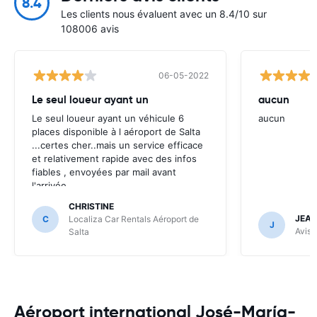
8.4
Les clients nous évaluent avec un 8.4/10 sur
108006 avis
06-05-2022
Le seul loueur ayant un
aucun
Le seul loueur ayant un véhicule 6
aucun
places disponible à l aéroport de Salta
...certes cher..mais un service efficace
et relativement rapide avec des infos
fiables , envoyées par mail avant
l'arrivée .
CHRISTINE
JEAN
C
Localiza Car Rentals Aéroport de
J
Avis 
Salta
Aéroport international José-María-