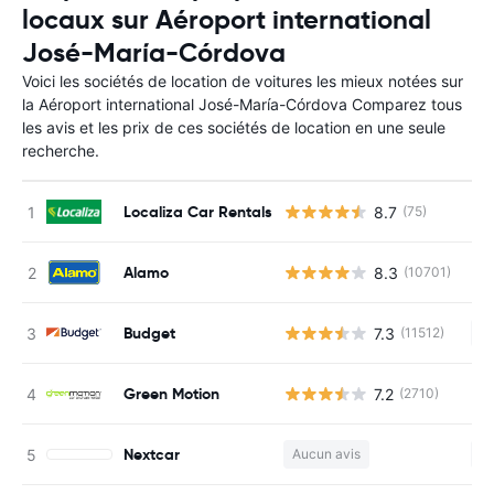
locaux sur Aéroport international
José-María-Córdova
Voici les sociétés de location de voitures les mieux notées sur
la Aéroport international José-María-Córdova Comparez tous
les avis et les prix de ces sociétés de location en une seule
recherche.
Localiza Car Rentals
8.7
(75)
Alamo
8.3
(10701)
Budget
7.3
(11512)
Au
Green Motion
7.2
(2710)
Nextcar
Aucun avis
Au