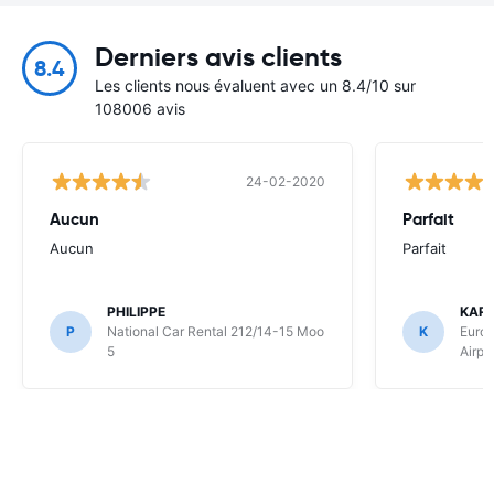
Derniers avis clients
8.4
Les clients nous évaluent avec un 8.4/10 sur
108006 avis
24-02-2020
Aucun
Parfait
Aucun
Parfait
PHILIPPE
KARI
P
National Car Rental 212/14-15 Moo
K
Europ
5
Airpo