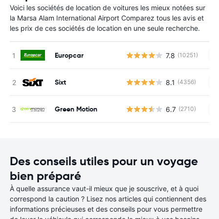
Voici les sociétés de location de voitures les mieux notées sur
la Marsa Alam International Airport Comparez tous les avis et
les prix de ces sociétés de location en une seule recherche.
Europcar
7.8
(10251)
Au
Sixt
8.1
(4356)
Au
Green Motion
6.7
(2710)
Au
Des conseils utiles pour un voyage
bien préparé
À quelle assurance vaut-il mieux que je souscrive, et à quoi
correspond la caution ? Lisez nos articles qui contiennent des
informations précieuses et des conseils pour vous permettre