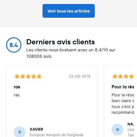
Voir tous les articles
Derniers avis clients
8.4
Les clients nous évaluent avec un 8.4/10 sur
108006 avis
02-06-2019
ras
Pour la rés
ras
Pour la réser
bien claire s
tous c'est p
recommander 
NAJI
XAVIER
N
Unite
X
Europcar Aéroport de Hurghada
Tang