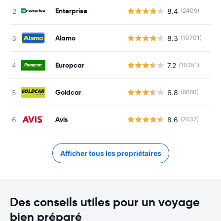
Enterprise
8.4
(2409)
Au
Alamo
8.3
(10701)
Europcar
7.2
(10251)
Goldcar
6.8
(6680)
Au
Avis
8.6
(7437)
Afficher tous les propriétaires
Des conseils utiles pour un voyage
bien préparé