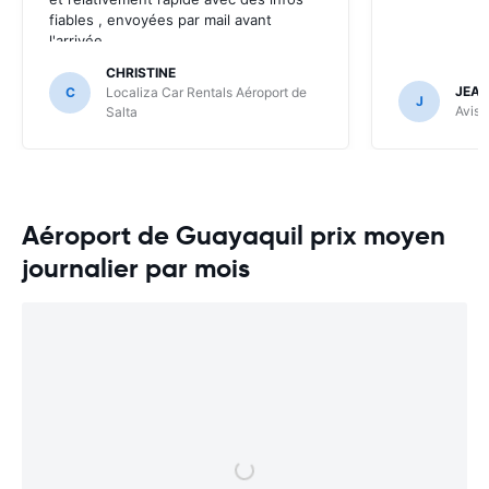
fiables , envoyées par mail avant
l'arrivée .
CHRISTINE
JEAN
C
Localiza Car Rentals Aéroport de
J
Avis 
Salta
Aéroport de Guayaquil prix moyen
journalier par mois