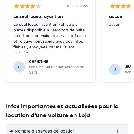
06-05-2022
Le seul loueur ayant un
aucun
Le seul loueur ayant un véhicule 6
aucun
places disponible à l aéroport de Salta
...certes cher..mais un service efficace
et relativement rapide avec des infos
fiables , envoyées par mail avant
l'arrivée .
CHRISTINE
JEAN
C
Localiza Car Rentals Aéroport de
J
Avis 
Salta
Infos importantes et actualisées pour la
location d'une voiture en Loja
🚙 Nombre d'agences de location
1