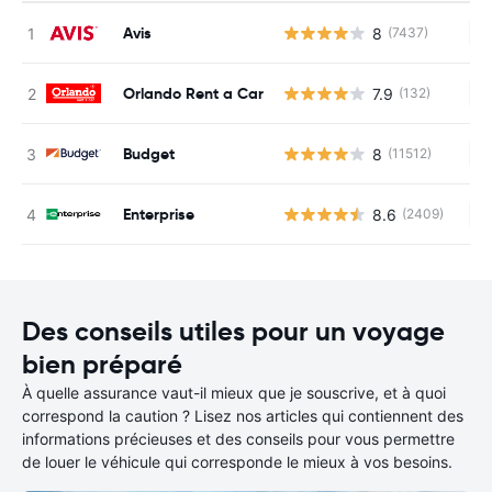
Avis
8
(7437)
Au
Orlando Rent a Car
7.9
(132)
Au
Budget
8
(11512)
Au
Enterprise
8.6
(2409)
Au
Des conseils utiles pour un voyage
bien préparé
À quelle assurance vaut-il mieux que je souscrive, et à quoi
correspond la caution ? Lisez nos articles qui contiennent des
informations précieuses et des conseils pour vous permettre
de louer le véhicule qui corresponde le mieux à vos besoins.