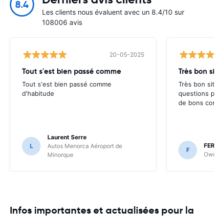
8.4
Les clients nous évaluent avec un 8.4/10 sur
108006 avis
20-05-2025
Tout s'est bien passé comme
Très bon si
Tout s'est bien passé comme
Très bon sit
d'habitude
questions pa
de bons cons
Laurent Serre
FER
L
Autos Menorca Aéroport de
F
Owner
Minorque
Infos importantes et actualisées pour la