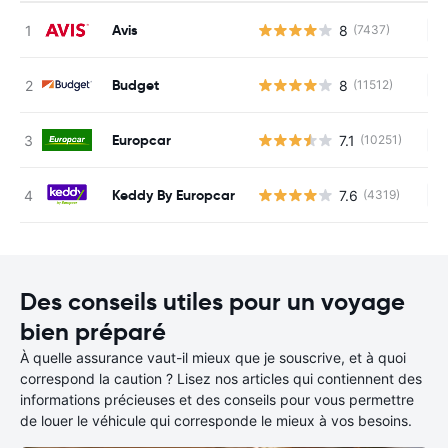
Avis
8
(7437)
Au
Budget
8
(11512)
Au
Europcar
7.1
(10251)
Au
Keddy By Europcar
7.6
(4319)
Au
Des conseils utiles pour un voyage
bien préparé
À quelle assurance vaut-il mieux que je souscrive, et à quoi
correspond la caution ? Lisez nos articles qui contiennent des
informations précieuses et des conseils pour vous permettre
de louer le véhicule qui corresponde le mieux à vos besoins.