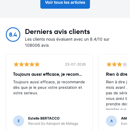
Voir tous les articles
Derniers avis clients
8.4
Les clients nous évaluent avec un 8.4/10 sur
108006 avis
23-07-2026
Toujours aussi efficace, je recommande
Rien à dire j
Toujours aussi efficace, je recommande
Rien à dire j a
dès que je le peux votre prestation et
mois avant ..
votre serieux.
pas de sérieu
vous avez bie
prendre des 
insister sur l
Estelle BERTACCO
AMA
E
A
Record Go Aéroport de Málaga
Europ