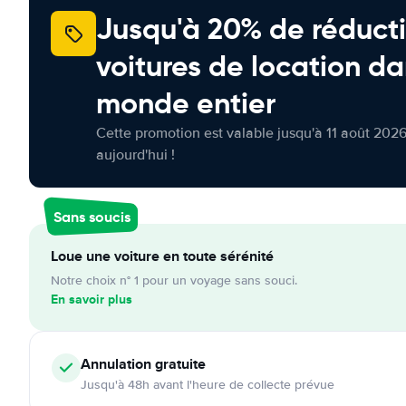
Jusqu'à 20% de réducti
voitures de location da
monde entier
Cette promotion est valable jusqu'à 11 août 2026
aujourd'hui !
Sans soucis
Loue une voiture en toute sérénité
Notre choix n° 1 pour un voyage sans souci.
En savoir plus
Annulation
gratuite
Jusqu'à 48h avant l'heure de collecte prévue