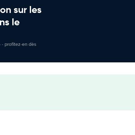
on sur les
ns le
 - profitez-en dès