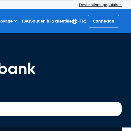
Destinations populaires
 voyage
FAQ
Soutien à la clientèle
(FR)
Connexion
rbank