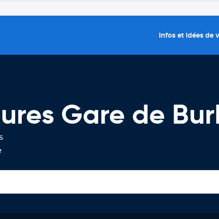
Infos et idées de
tures Gare de Bu
s
e