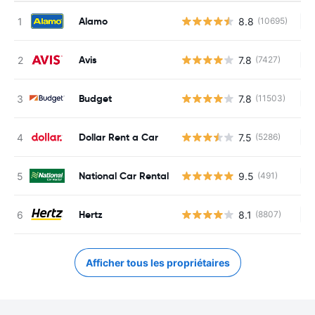
Alamo
8.8
(10695)
Au
Avis
7.8
(7427)
Au
Budget
7.8
(11503)
Au
Dollar Rent a Car
7.5
(5286)
Au
National Car Rental
9.5
(491)
Au
Hertz
8.1
(8807)
Au
Afficher tous les propriétaires