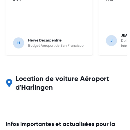
JEA
Herve Decarpentrie
J
Dolla
H
Budget Aéroport de San Francisco
Inter
Location de voiture Aéroport
d'Harlingen
Infos importantes et actualisées pour la