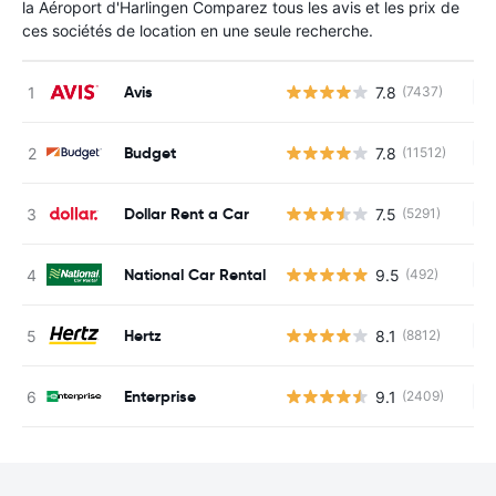
la Aéroport d'Harlingen Comparez tous les avis et les prix de
ces sociétés de location en une seule recherche.
Avis
7.8
(7437)
Au
Budget
7.8
(11512)
Au
Dollar Rent a Car
7.5
(5291)
Au
National Car Rental
9.5
(492)
Au
Hertz
8.1
(8812)
Au
Enterprise
9.1
(2409)
Au