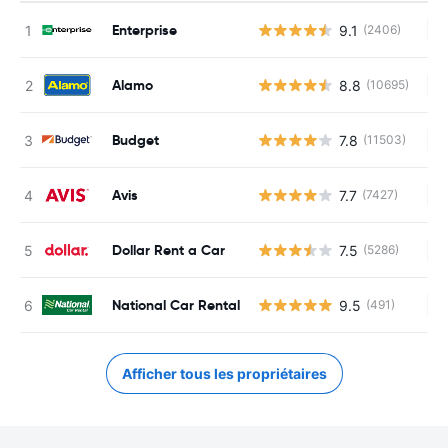
Enterprise
9.1
(2406)
Au
Alamo
8.8
(10695)
Au
Budget
7.8
(11503)
Au
Avis
7.7
(7427)
Au
Dollar Rent a Car
7.5
(5286)
Au
National Car Rental
9.5
(491)
Au
Afficher tous les propriétaires