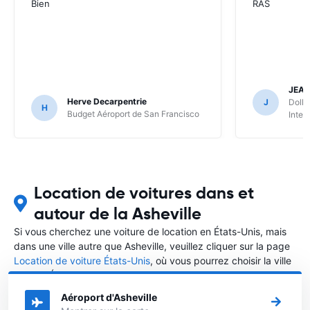
Bien
RAS
JEA
Herve Decarpentrie
J
Dolla
H
Budget Aéroport de San Francisco
Inter
Location de voitures dans et
autour de la Asheville
Si vous cherchez une voiture de location en États-Unis, mais
dans une ville autre que Asheville, veuillez cliquer sur la page
Location de voiture États-Unis
, où vous pourrez choisir la ville
dans le États-Unis où vous souhaitez louer une voiture.
Aéroport d'Asheville