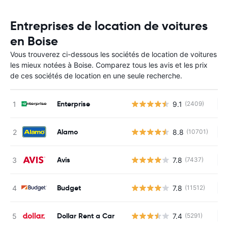
Entreprises de location de voitures
en Boise
Vous trouverez ci-dessous les sociétés de location de voitures
les mieux notées à Boise. Comparez tous les avis et les prix
de ces sociétés de location en une seule recherche.
Enterprise
9.1
(2409)
Au
Alamo
8.8
(10701)
Au
Avis
7.8
(7437)
Au
Budget
7.8
(11512)
Au
Dollar Rent a Car
7.4
(5291)
Au