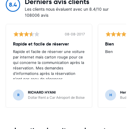
Derniers avis clients
8.4
Les clients nous évaluent avec un 8.4/10 sur
108006 avis
08-08-2017
Rapide et facile de réserver
Bien
Rapide et facile de réserver une voiture
Bien
par internet mais carton rouge pour ce
qui concerne la communication après la
réservation. Mes demandes
d'informations après la réservation
n'ont pas reçu de réponses.
RICHARD HYANI
Herv
R
H
Dollar Rent a Car Aéroport de Boise
Budge