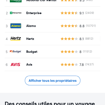
9.5
Enterprise
9.1
(2409)
Alamo
8.8
(10701)
Hertz
8.1
(8812)
Au
Budget
8
(11512)
Avis
7.8
(7437)
Afficher tous les propriétaires
Des conseils utiles pour un voyage