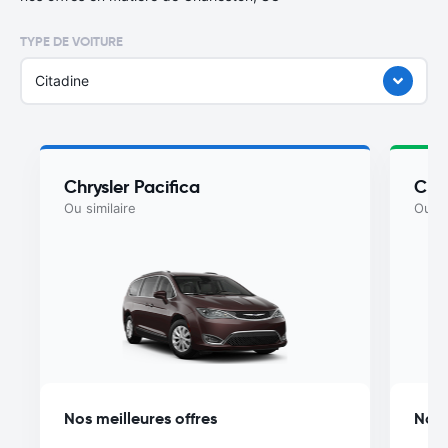
TYPE DE VOITURE
Citadine
Chrysler Pacifica
Chry
Ou similaire
Ou si
Nos meilleures offres
Nos 