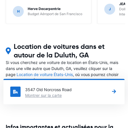
JEA
Herve Decarpentrie
J
Dolla
H
Budget Aéroport de San Francisco
Inter
Location de voitures dans et
autour de la Duluth, GA
Si vous cherchez une voiture de location en États-Unis, mais
dans une ville autre que Duluth, GA, veuillez cliquer sur la
page
Location de voiture États-Unis
, où vous pourrez choisir
la ville dans le États-Unis où vous souhaitez louer une voiture.
3547 Old Norcross Road
Montrer sur la carte
Infos importantes et actualisées pour la