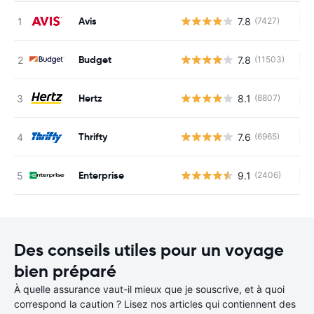
Avis
7.8
(7427)
Au
Budget
7.8
(11503)
Au
Hertz
8.1
(8807)
Au
Thrifty
7.6
(6965)
Au
Enterprise
9.1
(2406)
Au
Des conseils utiles pour un voyage
bien préparé
À quelle assurance vaut-il mieux que je souscrive, et à quoi
correspond la caution ? Lisez nos articles qui contiennent des