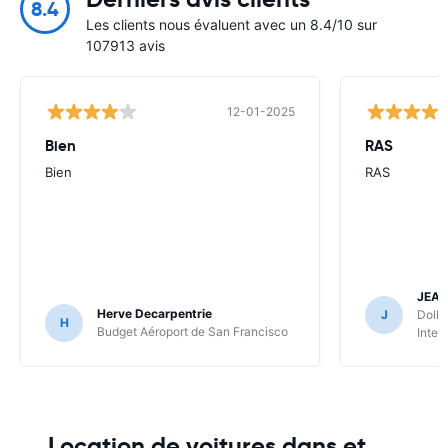
8.4
Les clients nous évaluent avec un 8.4/10 sur
107913 avis
12-01-2025
Bien
RAS
Bien
RAS
JEA
Herve Decarpentrie
J
Dolla
H
Budget Aéroport de San Francisco
Inter
Location de voitures dans et